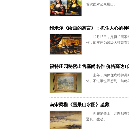
首次面对公众展出。
维米尔《绘画的寓言》：抓住人心的神
12月15日，是荷兰画
作，却被评为超级大师是有
福特庄园秘密出售塞尚名作 价格高达1
去年，为保住底特律美
休。不过谁也没想到，与此
南宋梁楷《雪景山水图》鉴藏
但在笔墨上，此图却有
逼真、生动。