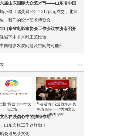
六届山东国际大众艺术节——山东省中国
烙画·葫芦
頫小楷《临黄庭经》1.817亿元成交，北京
生：我们的设计艺术博览会
2023春拍古
23年山东省电影家协会工作会议在济南召开
视域下中非木雕工艺比较
中国电影发展问题及空间与可能性
坛
多
把握“两创”的中华文
节会活动 | 论道西海岸 扬
化立场
帆青岛港——“民间文艺
助力乡村
文艺在强信心中的独特作用
23，山东文旅工作这样做！
胎瓷遇见茶文化