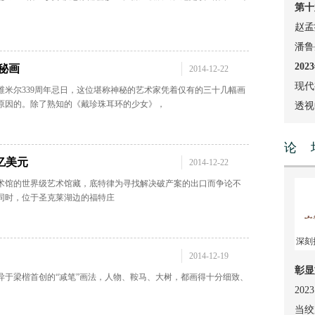
第十
当代
赵孟
潘鲁
保利
20
秘画
2014-12-22
现代
家维米尔339周年忌日，这位堪称神秘的艺术家凭着仅有的三十几幅画
原因的。除了熟知的《戴珍珠耳环的少女》，
透视
论 
亿美元
2014-12-22
术馆的世界级艺术馆藏，底特律为寻找解决破产案的出口而争论不
同时，位于圣克莱湖边的福特庄
深刻
2014-12-19
彰显
异于梁楷首创的“减笔”画法，人物、鞍马、大树，都画得十分细致、
20
当绞