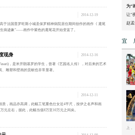
为“
让“
2014-12-19
赵孟
梵高于法国普罗旺斯小城圣保罗精神病院居住期间创作的画作《 鸢尾
“生病迹象”——画作中紫色的鸢尾花开始变蓝了。
宜 
度现身
2014-12-16
io Vasari)，是米开朗基罗的学生，曾著《艺园名人传》，对后来的艺术
筑、雕塑和壁画的贡献也非常显著。
2014-12-11
丽质，画品亦高调，此幅工笔重色仕女近4平尺，按伊之名声和画
万元左右，据此，此幅当值8万至10万元之间矣。
上，《
港元