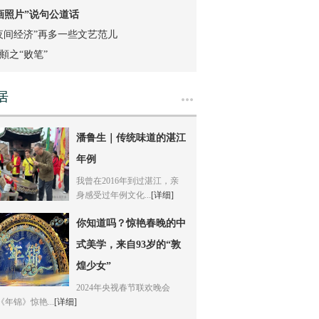
画照片”说句公道话
夜间经济”再多一些文艺范儿
頫之“败笔”
居
多
潘鲁生｜传统味道的湛江
年例
我曾在2016年到过湛江，亲
身感受过年例文化...
[详细]
你知道吗？惊艳春晚的中
式美学，来自93岁的“敦
煌少女”
2024年央视春节联欢晚会
年锦》惊艳...
[详细]