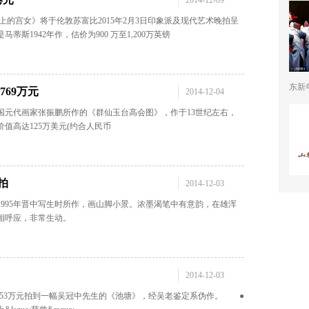
2014-12-09
上的宫女》将于伦敦苏富比2015年2月3日印象派及现代艺术晚拍呈
斯1942年作，估价为900 万至1,200万英镑
东新年
69万元
2014-12-04
国元代画家张振鹏所作的《群仙玉台高会图》，作于13世纪左右，
，价值高达125万美元(约合人民币
拍
2014-12-03
1995年晋中写生时所作，画山脚小景。浓墨渴笔中有意韵，在雄浑
相呼应，非常生动。
2014-12-03
家以253万元拍到一幅吴冠中先生的《池塘》，经吴老鉴定系伪作。 ●