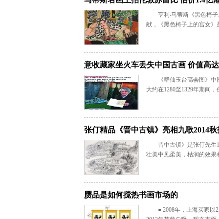
亨利‧马蒂斯《黑色椅子
献，《黑色椅子上的宫女》是马蒂
意收藏家坐火车丢失中国古画 价值高达7
《群仙玉台高会图》中
大约在1280至1329年期间
张仃精品《晋中古镇》亮相九歌2014秋
晋中古镇》是张仃先生
壮美中见柔美，枯润的效果
赝品是如何搅热书画市场的
● 2008年，上海买