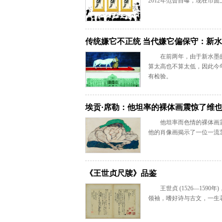
2012年范曾自曝，现在市面上&l
传统嫌它不正统 当代嫌它偏保守：新
在前两年，由于新水墨
算太高也不算太低，因此今
有检验。
埃贡·席勒：他坦率的裸体画震惊了维
他坦率而色情的裸体画
他的肖像画揭示了一位一流
《王世贞尺牍》品鉴
王世贞 (1526—15
领袖，嗜好诗与古文，一生