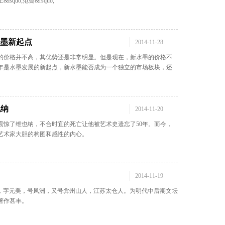
squo;范曾&rsquo;
水墨新起点
2014-11-28
的价格并不高，其优势还是非常明显。但是现在，新水墨的价格不
年是水墨发展的新起点，新水墨能否成为一个独立的市场板块，还
也纳
2014-11-20
震惊了维也纳，不合时宜的死亡让他被艺术史遗忘了50年。而今，
艺术家大胆的构图和感性的内心。
2014-11-19
90年)，字元美，号凤洲，又号弇州山人，江苏太仓人。为明代中后期文坛
著作甚丰。