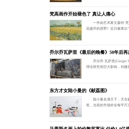
梵高画作开始褪色了 真让人痛心
一件由艺术家文森特·
花盛开的原野》近日被查出
乔尔乔瓦萨里《最后的晚餐》50年后再
乔尔乔·瓦萨里(Giorg
理论研究有巨大影响，对建
东方才女陆小曼的《献荔图》
陆小曼名满天下，天生
笔，当前的市场价在每平尺2
马蒂斯名画上拍伦敦苏富比 估价1.4亿