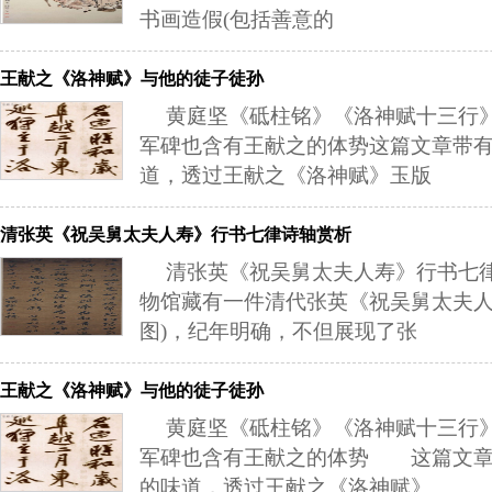
书画造假(包括善意的
王献之《洛神赋》与他的徒子徒孙
黄庭坚《砥柱铭》《洛神赋十三行
军碑也含有王献之的体势这篇文章带
道，透过王献之《洛神赋》玉版
清张英《祝吴舅太夫人寿》行书七律诗轴赏析
清张英《祝吴舅太夫人寿》行书七
物馆藏有一件清代张英《祝吴舅太夫人
图)，纪年明确，不但展现了张
王献之《洛神赋》与他的徒子徒孙
黄庭坚《砥柱铭》《洛神赋十三行
军碑也含有王献之的体势 这篇文章
的味道，透过王献之《洛神赋》