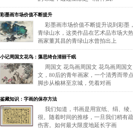
彩墨画市场价值不断提升
彩墨画市场价值不断提升说到彩墨
青绿山水，这类作品在艺术品市场大
画家董其昌的青绿山水曾拍出上
小记周国文花鸟：藻思绮合清丽千眠
周国文 花鸟画周国文 花鸟画周国文
文，80后的青年画家，一个清秀而带
脚步从榆林至京城，凭着对画
鉴藏知识：字画的保存方法
我们知道，书画是用宣纸、绢、绫
很。随着时间的推移，一旦我们稍有
伤害。如何最大限度地延长字画