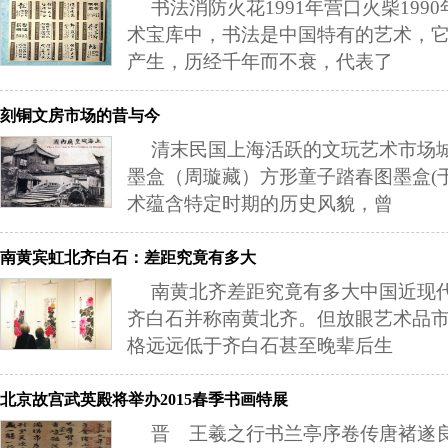
书法消防火花1991年营口火柴19
术宝库中，书法是中国特有的艺术，
产生，历经千年而不衰，代表了
刻铜文房市场的昔与今
清末民国上海活跃的文玩艺术市场
墨盒（周璇藏）方形童子踏春图墨盒(
术蕴含特定时期的历史风貌，曾
南黄宾虹北齐白石：差距究竟有多大
南黄北齐差距究竟有多大中国近现
齐白石并称南黄北齐。但放眼艺术品
格远远低于齐白石甚至晚辈后生
北京故宫武英殿将举办2015春季书画特展
晋 王羲之行书兰亭序卷传唐褚遂