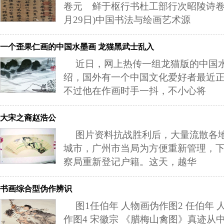
卷元 鲜于枢行书杜工部行次昭陵诗卷(20
月29日)中国书法与绘画艺术源
一个歪果仁画的中国水墨画 龙猫黑武士乱入
近日，网上热传一组龙猫版的中国
绍，国外有一个中国文化爱好者最近
不过他在作画时手一抖，不小心将
大宋之裔赵浩公
图片资料抗战胜利后，大量流散各
城市，广州市当局为方便重新管理，
察局重新登记户籍。这天，越华
书画综合型伪作辨识
图1任伯年 人物画伪作图2 任伯年 
作图4 宋徽宗 《腊梅山禽图》真迹从